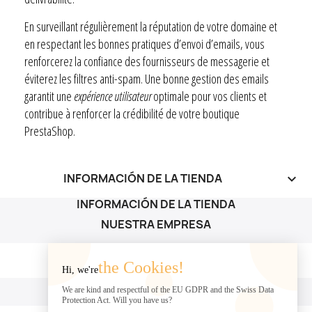
En surveillant régulièrement la réputation de votre domaine et
en respectant les bonnes pratiques d’envoi d’emails, vous
renforcerez la confiance des fournisseurs de messagerie et
éviterez les filtres anti-spam. Une bonne gestion des emails
garantit une
expérience utilisateur
optimale pour vos clients et
contribue à renforcer la crédibilité de votre boutique
PrestaShop.
INFORMACIÓN DE LA TIENDA
keyboard_arrow_down
INFORMACIÓN DE LA TIENDA
NUESTRA EMPRESA
NUESTRA EMPRESA

the Cookies!
Hi, we're
SU CUENTA
We are kind and respectful of the EU GDPR and the Swiss Data
Protection Act. Will you have us?