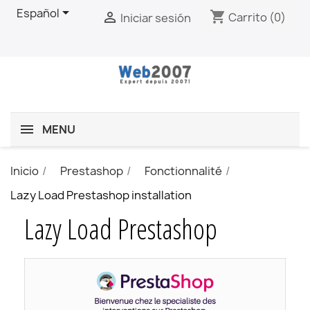

Español
shopping_cart

Carrito
(0)
Iniciar sesión
MENU
Inicio
Prestashop
Fonctionnalité
Lazy Load Prestashop installation
Lazy Load Prestashop