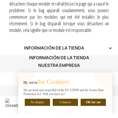
désactivez chaque module et rafraîchissez la page qui a causé le
problème. Si le bug apparaît soudainement, vous pouvez
commencer par les modules qui ont été installés le plus
récemment. Si le bug disparaît lorsque vous désactivez un
module, cela signifie que ce module est responsable.
INFORMACIÓN DE LA TIENDA
keyboard_arrow_down
INFORMACIÓN DE LA TIENDA
NUESTRA EMPRESA
NUESTRA EMPRESA

the Cookies!
Hi, we're
SU CUENTA
We are kind and respectful of the EU GDPR and the Swiss Data
Protection Act. Will you have us?
SU CUENTA

No thanks
I choose
OK for me
HABLA CON NOSOTROS