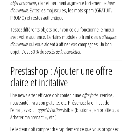
objet accrocheur
, clair et pertinent augmente fortement le
taux
d’ouverture
. Évitez les majuscules, les mots spam (GRATUIT,
PROMO) et restez authentique.
Testez différents objets pour voir ce qui fonctionne le mieux
avec votre audience. Certains modules offrent des
statistiques
d’ouverture
qui vous aident à affiner vos campagnes. Un bon
objet, c’est 50 % du
succès de la newsletter
.
Prestashop : Ajouter une offre
claire et incitative
Une newsletter efficace doit contenir une
offre forte
: remise,
nouveauté, livraison gratuite, etc. Présentez-la en haut de
l’email, avec un
appel à l’action
visible (bouton « J’en profite », «
Acheter maintenant », etc.).
Le lecteur doit comprendre rapidement ce que vous proposez.