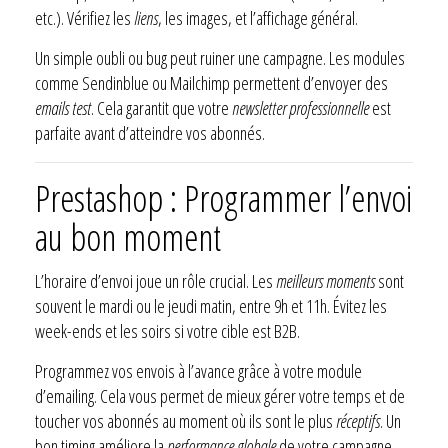
etc.). Vérifiez les
liens
, les images, et l’affichage général.
Un simple oubli ou bug peut ruiner une campagne. Les modules
comme Sendinblue ou Mailchimp permettent d’envoyer des
emails test
. Cela garantit que votre
newsletter professionnelle
est
parfaite avant d’atteindre vos abonnés.
Prestashop : Programmer l’envoi
au bon moment
L’horaire d’envoi joue un rôle crucial. Les
meilleurs moments
sont
souvent le mardi ou le jeudi matin, entre 9h et 11h. Évitez les
week-ends et les soirs si votre cible est B2B.
Programmez vos envois à l’avance grâce à votre module
d’emailing. Cela vous permet de mieux gérer votre temps et de
toucher vos abonnés au moment où ils sont le plus
réceptifs
. Un
bon timing améliore la
performance globale
de votre campagne.