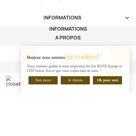
INFORMATIONS
keyboard_arrow_down
INFORMATIONS
A PROPOS
A PROPOS

les cookies!
Bonjour nous sommes
VOTRE COMPTE
Nous sommes gentils et nous respectons les lois RGPD Europe et
LPD Suisse. Est-ce que vous voulez bien de nous ?
VOTRE COMPTE

Non merci
Je choisis
Ok pour moi
DISCUTER EN LIGNE