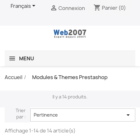

Français
shopping_cart

Panier
(0)
Connexion
MENU
Accueil
Modules & Themes Prestashop
Il y a 14 produits.
Trier

Pertinence
par :
Affichage 1-14 de 14 article(s)