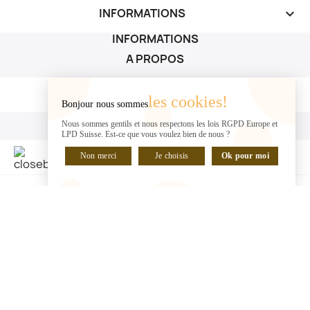
INFORMATIONS
keyboard_arrow_down
INFORMATIONS
A PROPOS
A PROPOS

les cookies!
Bonjour nous sommes
VOTRE COMPTE
Nous sommes gentils et nous respectons les lois RGPD Europe et
LPD Suisse. Est-ce que vous voulez bien de nous ?
VOTRE COMPTE

Non merci
Je choisis
Ok pour moi
DISCUTER EN LIGNE