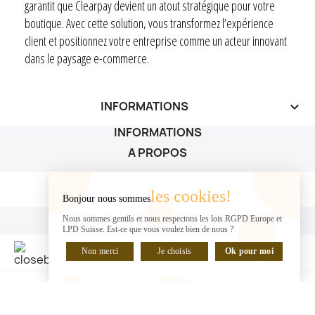
garantit que Clearpay devient un atout stratégique pour votre
boutique. Avec cette solution, vous transformez l’expérience
client et positionnez votre entreprise comme un acteur innovant
dans le paysage e-commerce.
INFORMATIONS
keyboard_arrow_down
INFORMATIONS
A PROPOS
A PROPOS

les cookies!
Bonjour nous sommes
VOTRE COMPTE
Nous sommes gentils et nous respectons les lois RGPD Europe et
LPD Suisse. Est-ce que vous voulez bien de nous ?
VOTRE COMPTE

Non merci
Je choisis
Ok pour moi
DISCUTER EN LIGNE