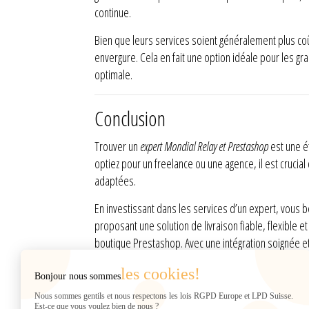
continue.
Bien que leurs services soient généralement plus co
envergure. Cela en fait une option idéale pour les gr
optimale.
Conclusion
Trouver un
expert Mondial Relay et Prestashop
est une ét
optiez pour un freelance ou une agence, il est cruci
adaptées.
En investissant dans les services d’un expert, vous 
proposant une solution de livraison fiable, flexible et
boutique Prestashop. Avec une intégration soignée et 
les cookies!
Bonjour nous sommes
INFORMATIONS
Web2007
Nous sommes gentils et nous respectons les lois RGPD Europe et LPD Suisse.
Rue de Chantepoulet 10
Est-ce que vous voulez bien de nous ?