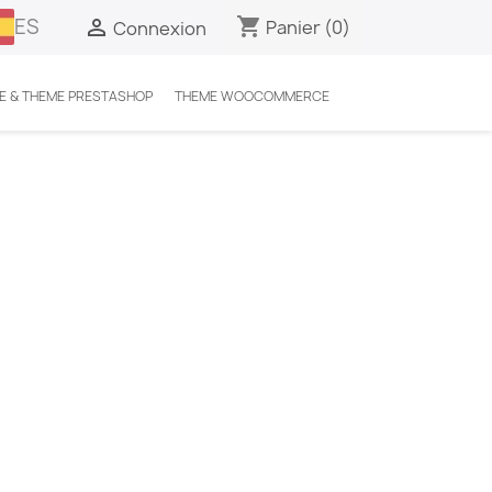
ES
shopping_cart

Panier
(0)
Connexion
E & THEME PRESTASHOP
THEME WOOCOMMERCE