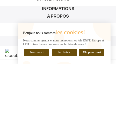
INFORMATIONS
A PROPOS
A PROPOS

les cookies!
Bonjour nous sommes
VOTRE COMPTE
Nous sommes gentils et nous respectons les lois RGPD Europe et
LPD Suisse. Est-ce que vous voulez bien de nous ?
VOTRE COMPTE

Non merci
Je choisis
Ok pour moi
DISCUTER EN LIGNE