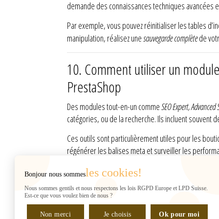
demande des connaissances techniques avancées et d
Par exemple, vous pouvez réinitialiser les tables d’i
manipulation, réalisez une
sauvegarde complète
de votr
10.
Comment utiliser un module
PrestaShop
Des modules tout-en-un comme
SEO Expert, Advanced
catégories, ou de la recherche. Ils incluent souvent 
Ces outils sont particulièrement utiles pour les bout
régénérer les balises meta et surveiller les perfor
les cookies!
Bonjour nous sommes
INFORMATIONS
Web2007
Nous sommes gentils et nous respectons les lois RGPD Europe et LPD Suisse.
Rue de Chantepoulet 10
Est-ce que vous voulez bien de nous ?
(sur RDV UNIQUEMENT)
Non merci
1201 Genève
Je choisis
Ok pour moi