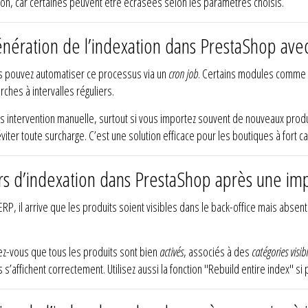
ion, car certaines peuvent être écrasées selon les paramètres choisis.
ération de l’indexation dans PrestaShop avec
us pouvez automatiser ce processus via un
cron job
. Certains modules comme
ches à intervalles réguliers.
intervention manuelle, surtout si vous importez souvent de nouveaux produit
er toute surcharge. C’est une solution efficace pour les boutiques à fort ca
s d’indexation dans PrestaShop après une imp
P, il arrive que les produits soient visibles dans le back-office mais absen
ez-vous que tous les produits sont bien
activés
, associés à des
catégories visib
 s’affichent correctement. Utilisez aussi la fonction "Rebuild entire index" s