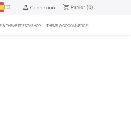
ES
shopping_cart

Panier
(0)
Connexion
E & THEME PRESTASHOP
THEME WOOCOMMERCE