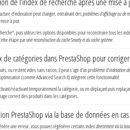
on de l’index de recherche après une mise à 
ucture d’indexation peut changer, entraînant des
problèmes d’affichage ou de r
 mise à jour.
rche", puis utilisez les options disponibles pour reconstruire tous les ind
 cette étape par une
reconstruction du cache Smarty et du cache système
.
de catégories dans PrestaShop pour corriger 
uits, ou restent vides sans raison, il peut s’agir d’un problème d’
indexation de
’optimisation (comme Advanced Search 4) intègrent cette fonctionnalité.
ivant/réactivant temporairement la catégorie, ou en déplaçant puis replaça
chage correct des produits dans les catégories.
on PrestaShop via la base de données en cas 
u génère une erreur, vous pouvez régénérer certains index
directement via la ba