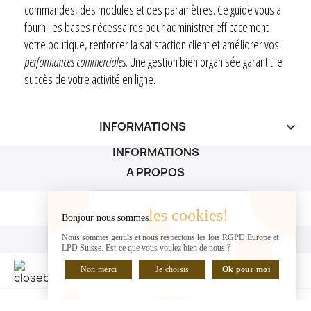
commandes, des modules et des paramètres. Ce guide vous a
fourni les bases nécessaires pour administrer efficacement
votre boutique, renforcer la satisfaction client et améliorer vos
performances commerciales
. Une gestion bien organisée garantit le
succès de votre activité en ligne.
INFORMATIONS
keyboard_arrow_down
INFORMATIONS
A PROPOS
A PROPOS

les cookies!
Bonjour nous sommes
VOTRE COMPTE
Nous sommes gentils et nous respectons les lois RGPD Europe et
LPD Suisse. Est-ce que vous voulez bien de nous ?
VOTRE COMPTE

Non merci
Je choisis
Ok pour moi
DISCUTER EN LIGNE