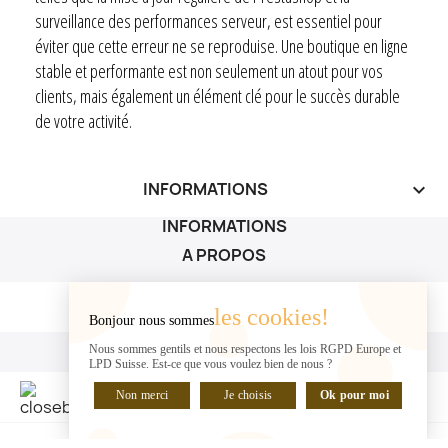
surveillance des performances serveur, est essentiel pour
éviter que cette erreur ne se reproduise. Une boutique en ligne
stable et performante est non seulement un atout pour vos
clients, mais également un élément clé pour le succès durable
de votre activité.
INFORMATIONS
keyboard_arrow_down
INFORMATIONS
A PROPOS
A PROPOS

les cookies!
Bonjour nous sommes
VOTRE COMPTE
Nous sommes gentils et nous respectons les lois RGPD Europe et
LPD Suisse. Est-ce que vous voulez bien de nous ?
VOTRE COMPTE

Non merci
Je choisis
Ok pour moi
DISCUTER EN LIGNE