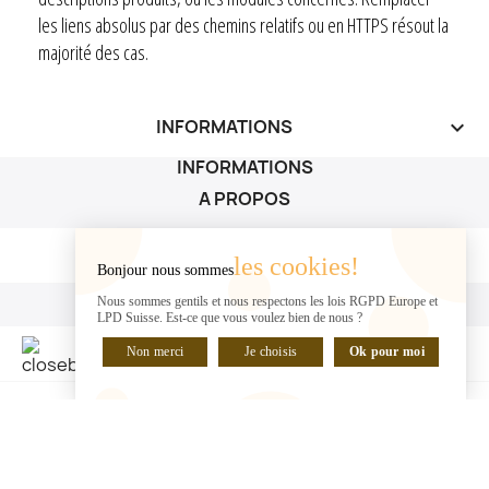
les liens absolus par des chemins relatifs ou en HTTPS résout la
majorité des cas.
INFORMATIONS
keyboard_arrow_down
INFORMATIONS
A PROPOS
A PROPOS

les cookies!
Bonjour nous sommes
VOTRE COMPTE
Nous sommes gentils et nous respectons les lois RGPD Europe et
LPD Suisse. Est-ce que vous voulez bien de nous ?
VOTRE COMPTE

Non merci
Je choisis
Ok pour moi
DISCUTER EN LIGNE