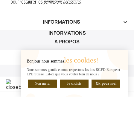
pour restaurer les
permissions nécessaires
.
INFORMATIONS
keyboard_arrow_down
INFORMATIONS
A PROPOS
A PROPOS

les cookies!
Bonjour nous sommes
VOTRE COMPTE
Nous sommes gentils et nous respectons les lois RGPD Europe et
LPD Suisse. Est-ce que vous voulez bien de nous ?
VOTRE COMPTE

Non merci
Je choisis
Ok pour moi
DISCUTER EN LIGNE