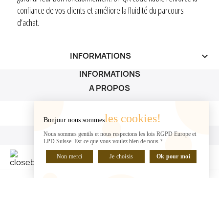
confiance de vos clients et améliore la fluidité du parcours
d’achat.
INFORMATIONS
keyboard_arrow_down
INFORMATIONS
A PROPOS
A PROPOS

les cookies!
Bonjour nous sommes
VOTRE COMPTE
Nous sommes gentils et nous respectons les lois RGPD Europe et
LPD Suisse. Est-ce que vous voulez bien de nous ?
VOTRE COMPTE

Non merci
Je choisis
Ok pour moi
DISCUTER EN LIGNE