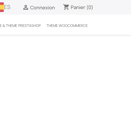
ES
shopping_cart

Panier
(0)
Connexion
E & THEME PRESTASHOP
THEME WOOCOMMERCE