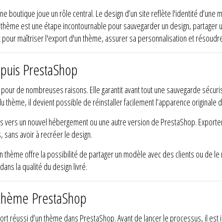
e boutique joue un rôle central. Le design d’un site reflète l'identité d’un
n thème est une étape incontournable pour sauvegarder un design, partager 
pour maîtriser l'export d'un thème, assurer sa personnalisation et résoud
puis PrestaShop
 pour de nombreuses raisons. Elle garantit avant tout une sauvegarde sécur
thème, il devient possible de réinstaller facilement l’apparence originale d
ons vers un nouvel hébergement ou une autre version de PrestaShop. Export
, sans avoir à recréer le design.
 thème offre la possibilité de partager un modèle avec des clients ou de le r
ans la qualité du design livré.
n thème PrestaShop
ort réussi d’un thème dans PrestaShop. Avant de lancer le processus, il est 