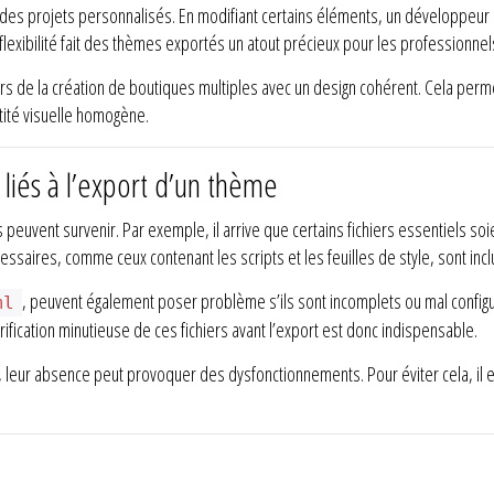
es projets personnalisés. En modifiant certains éléments, un développeur
e flexibilité fait des thèmes exportés un atout précieux pour les professionn
 lors de la création de boutiques multiples avec un design cohérent. Cela per
tité visuelle homogène.
liés à l’export d’un thème
 peuvent survenir. Par exemple, il arrive que certains fichiers essentiels s
cessaires, comme ceux contenant les scripts et les feuilles de style, sont inc
, peuvent également poser problème s’ils sont incomplets ou mal configu
ml
rification minutieuse de ces fichiers avant l’export est donc indispensable.
leur absence peut provoquer des dysfonctionnements. Pour éviter cela, il es