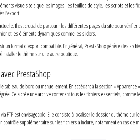
éments visuels tels que les images, les feuilles de style, les scripts et les fi
s l’export.
actuelle. Il est crucial de parcourir les différentes pages du site pour vérifi
 panier et les éléments dynamiques comme les sliders.
hoisir un format d’export compatible. En général, PrestaShop génère des arc
installer le thème sur une autre boutique.
 avec PrestaShop
le tableau de bord ou manuellement. En accédant à la section « Apparence » d
tégrée. Cela crée une archive contenant tous les fichiers essentiels, comme les
a FTP est envisageable. Elle consiste à localiser le dossier du thème sur le se
 contrôle supplémentaire sur les fichiers à inclure, notamment en cas de mo