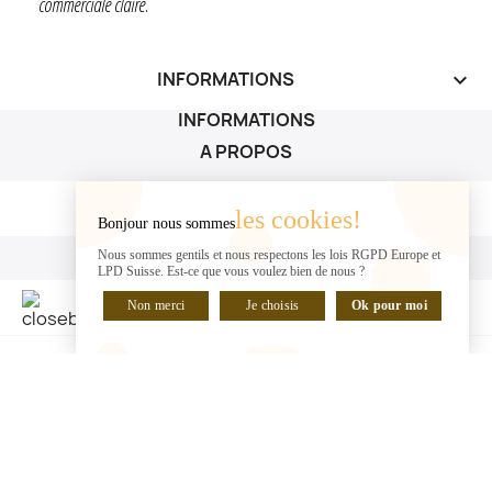
commerciale claire
.
INFORMATIONS
keyboard_arrow_down
INFORMATIONS
A PROPOS
A PROPOS

les cookies!
Bonjour nous sommes
VOTRE COMPTE
Nous sommes gentils et nous respectons les lois RGPD Europe et
LPD Suisse. Est-ce que vous voulez bien de nous ?
VOTRE COMPTE

Non merci
Je choisis
Ok pour moi
DISCUTER EN LIGNE