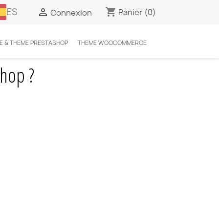
ES
shopping_cart

Panier
(0)
Connexion
E & THEME PRESTASHOP
THEME WOOCOMMERCE
hop ?
hop ?