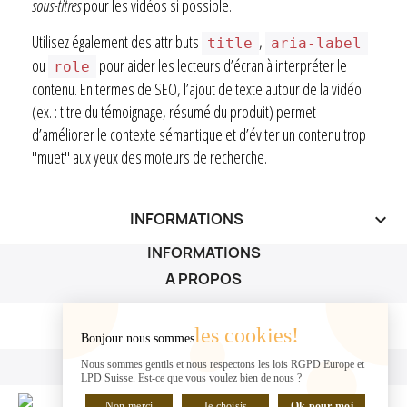
sous-titres
pour les vidéos si possible.
Utilisez également des attributs
,
title
aria-label
ou
pour aider les lecteurs d’écran à interpréter le
role
contenu. En termes de SEO, l’ajout de texte autour de la vidéo
(ex. : titre du témoignage, résumé du produit) permet
d’améliorer le contexte sémantique et d’éviter un contenu trop
"muet" aux yeux des moteurs de recherche.
INFORMATIONS
keyboard_arrow_down
INFORMATIONS
A PROPOS
A PROPOS

les cookies!
Bonjour nous sommes
VOTRE COMPTE
Nous sommes gentils et nous respectons les lois RGPD Europe et
LPD Suisse. Est-ce que vous voulez bien de nous ?
VOTRE COMPTE

Non merci
Je choisis
Ok pour moi