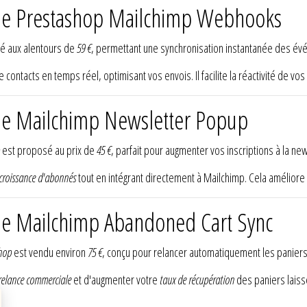
ule Prestashop Mailchimp Webhooks
é aux alentours de
59 €
, permettant une synchronisation instantanée des é
 contacts en temps réel, optimisant vos envois. Il facilite la réactivité de vos
ule Mailchimp Newsletter Popup
est proposé au prix de
45 €
, parfait pour augmenter vos inscriptions à la ne
croissance d'abonnés
tout en intégrant directement à Mailchimp. Cela améliore
le Mailchimp Abandoned Cart Sync
hop
est vendu environ
75 €
, conçu pour relancer automatiquement les panier
relance commerciale
et d'augmenter votre
taux de récupération
des paniers laissé