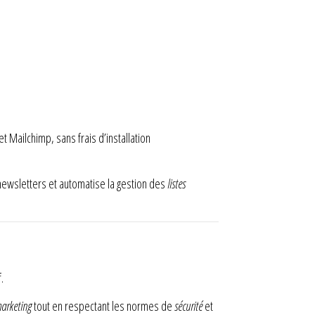
t Mailchimp, sans frais d’installation
es newsletters et automatise la gestion des
listes
.
arketing
tout en respectant les normes de
sécurité
et