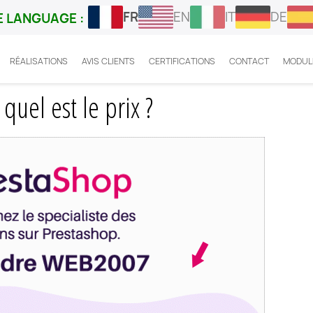
FR
EN
IT
DE
 LANGUAGE :
RÉALISATIONS
AVIS CLIENTS
CERTIFICATIONS
CONTACT
MODUL
ashop Mailchimp : quel est le prix ?
uel est le prix ?