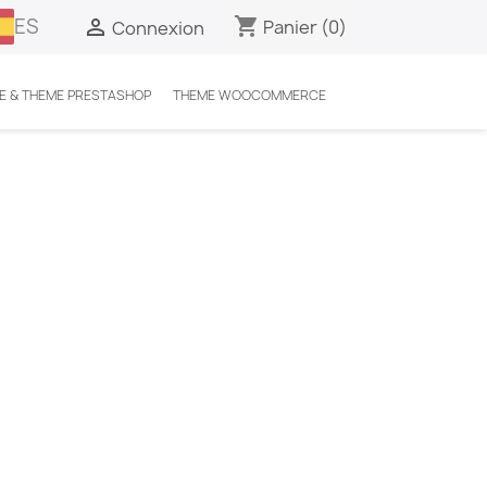
ES
shopping_cart

Panier
(0)
Connexion
E & THEME PRESTASHOP
THEME WOOCOMMERCE