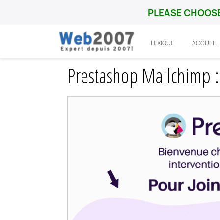
PLEASE CHOOSE
LEXIQUE
ACCUEIL
Accueil
Prestashop
Integration
Prest
Prestashop Mailchimp : q