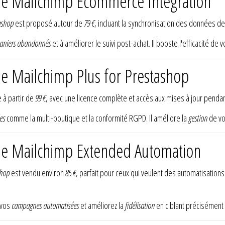
le Mailchimp Ecommerce Integration
ashop
est proposé autour de
79 €
, incluant la synchronisation des données d
aniers abandonnés
et à améliorer le suivi post-achat. Il booste l'efficacité de 
le Mailchimp Plus for Prestashop
 à partir de
99 €
, avec une licence complète et accès aux mises à jour pendan
es
comme la multi-boutique et la conformité RGPD. Il améliore la
gestion
de vo
ule Mailchimp Extended Automation
shop
est vendu environ
85 €
, parfait pour ceux qui veulent des automatisatio
 vos
campagnes automatisées
et améliorez la
fidélisation
en ciblant précisément v