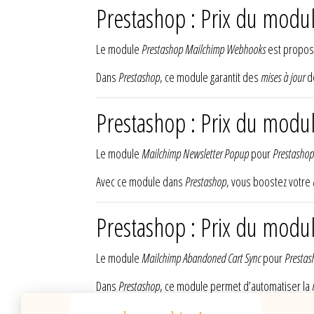
Prestashop : Prix du mod
Le module
Prestashop Mailchimp Webhooks
est propos
Dans
Prestashop
, ce module garantit des
mises à jour
de
Prestashop : Prix du mod
Le module
Mailchimp Newsletter Popup
pour
Prestashop
Avec ce module dans
Prestashop
, vous boostez votre
Prestashop : Prix du modu
Le module
Mailchimp Abandoned Cart Sync
pour
Prestas
Dans
Prestashop
, ce module permet d’automatiser la