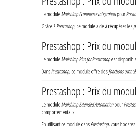
Prestashop : Prix du modu
Le module
Mailchimp Ecommerce Integration
pour
Prest
Grâce à
Prestashop
, ce module aide à récupérer les
p
Prestashop : Prix du modu
Le module
Mailchimp Plus for Prestashop
est disponible
Dans
Prestashop
, ce module offre des
fonctions avancé
Prestashop : Prix du mod
Le module
Mailchimp Extended Automation
pour
Presta
comportementaux.
En utilisant ce module dans
Prestashop
, vous boostez