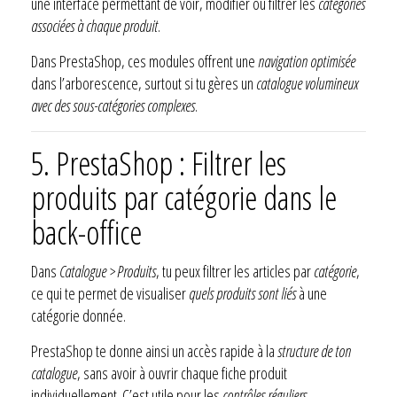
une interface permettant de voir, modifier ou filtrer les
catégories
associées à chaque produit
.
Dans PrestaShop, ces modules offrent une
navigation optimisée
dans l’arborescence, surtout si tu gères un
catalogue volumineux
avec des sous-catégories complexes
.
5. PrestaShop : Filtrer les
produits par catégorie dans le
back-office
Dans
Catalogue > Produits
, tu peux filtrer les articles par
catégorie
,
ce qui te permet de visualiser
quels produits sont liés
à une
catégorie donnée.
PrestaShop te donne ainsi un accès rapide à la
structure de ton
catalogue
, sans avoir à ouvrir chaque fiche produit
individuellement. C’est utile pour les
contrôles réguliers
.