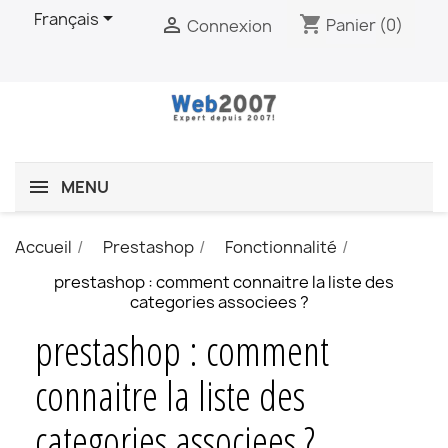

Français
shopping_cart

Panier
(0)
Connexion
MENU
Accueil
Prestashop
Fonctionnalité
prestashop : comment connaitre la liste des
categories associees ?
prestashop : comment
connaitre la liste des
categories associees ?