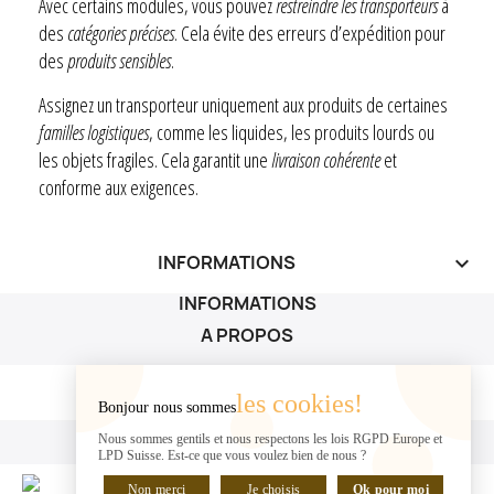
Avec certains modules, vous pouvez
restreindre les transporteurs
à
des
catégories précises
. Cela évite des erreurs d’expédition pour
des
produits sensibles
.
Assignez un transporteur uniquement aux produits de certaines
familles logistiques
, comme les liquides, les produits lourds ou
les objets fragiles. Cela garantit une
livraison cohérente
et
conforme aux exigences.
INFORMATIONS
keyboard_arrow_down
INFORMATIONS
A PROPOS
A PROPOS

les cookies!
Bonjour nous sommes
VOTRE COMPTE
Nous sommes gentils et nous respectons les lois RGPD Europe et
LPD Suisse. Est-ce que vous voulez bien de nous ?
VOTRE COMPTE

Non merci
Je choisis
Ok pour moi
DISCUTER EN LIGNE