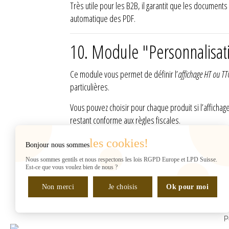
Très utile pour les B2B, il garantit que les documents
automatique des PDF.
10. Module "Personnalisat
Ce module vous permet de définir l’
affichage HT ou TT
particulières.
Vous pouvez choisir pour chaque produit si l’affichag
restant conforme aux règles fiscales.
les cookies!
Bonjour nous sommes
INFORMATIONS
Web2007
Nous sommes gentils et nous respectons les lois RGPD Europe et LPD Suisse.
Rue de Chantepoulet 10
Est-ce que vous voulez bien de nous ?
(sur RDV UNIQUEMENT)
Non merci
1201 Genève
Je choisis
Ok pour moi
Suisse
Gérant : H. Shaban
P