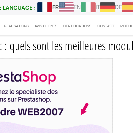
FR
EN
IT
DE
 LANGUAGE :
RÉALISATIONS
AVIS CLIENTS
CERTIFICATIONS
CONTACT
MODUL
ashop prix ht ou ttc : quels sont les meilleures modules ?
c : quels sont les meilleures modul