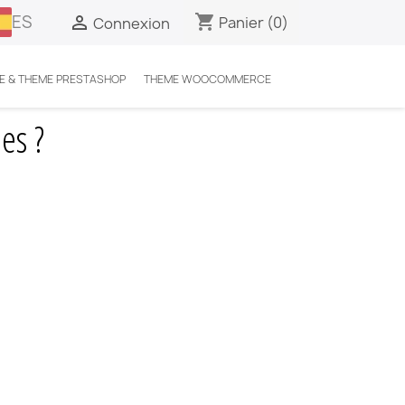
ES
shopping_cart

Panier
(0)
Connexion
E & THEME PRESTASHOP
THEME WOOCOMMERCE
es ?