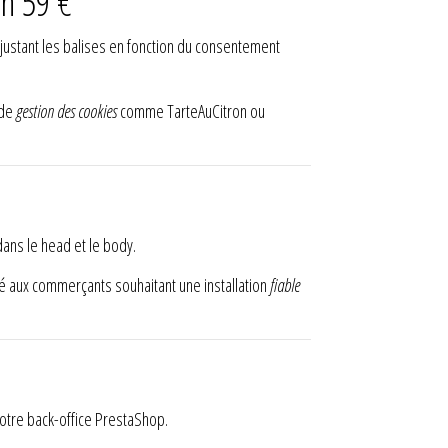
n 59 €
ajustant les balises en fonction du consentement
 de
gestion des cookies
comme TarteAuCitron ou
ans le head et le body.
pté aux commerçants souhaitant une installation
fiable
otre back-office PrestaShop.