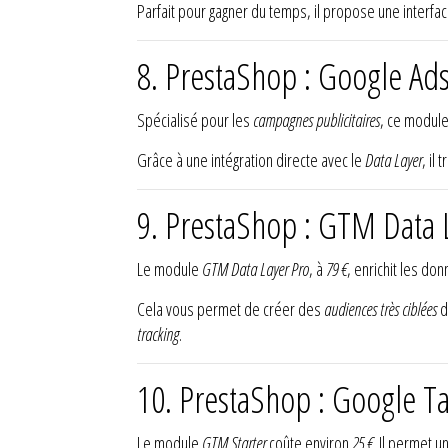
Parfait pour gagner du temps, il propose une interfa
8. PrestaShop : Google Ad
Spécialisé pour les
campagnes publicitaires
, ce modul
Grâce à une intégration directe avec le
Data Layer
, il
9. PrestaShop : GTM Data 
Le module
GTM Data Layer Pro
, à
79 €
, enrichit les don
Cela vous permet de créer des
audiences très ciblées
d
tracking
.
10. PrestaShop : Google T
Le module
GTM Starter
coûte environ
25 €
. Il permet 