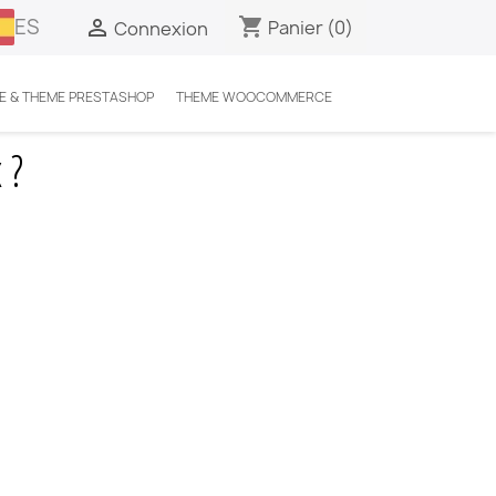
ES
shopping_cart

Panier
(0)
Connexion
E & THEME PRESTASHOP
THEME WOOCOMMERCE
 ?