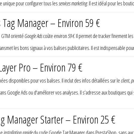
ce unique pour configurer tous les
services marketing
. Il est idéal pour les bou
s Tag Manager – Environ 59 €
e GTM orienté
Google Ads
coûte environ
59 €
. Il permet de tracker finement le
 transmet les bons signaux à vos balises publicitaires. Il est indispensable po
Layer Pro – Environ 79 €
nées disponibles pour vos balises. Il inclut des infos détaillées sur le
client, 
ans Google Ads ou d'améliorer vos analyses. Il s’adresse aux boutiques qui s
ag Manager Starter – Environ 25 €
une
installation rapide
du code Google Tag Manager dans PrestaShop, sans auc