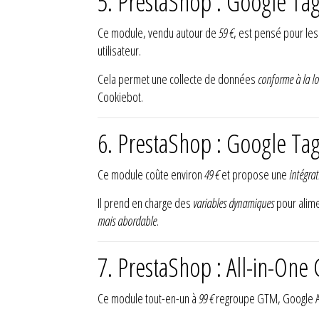
5. PrestaShop : Google Ta
Ce module, vendu autour de
59 €
, est pensé pour le
utilisateur.
Cela permet une collecte de données
conforme à la lo
Cookiebot.
6. PrestaShop : Google Ta
Ce module coûte environ
49 €
et propose une
intégra
Il prend en charge des
variables dynamiques
pour alime
mais abordable
.
7. PrestaShop : All-in-One
Ce module tout-en-un à
99 €
regroupe GTM, Google Ana