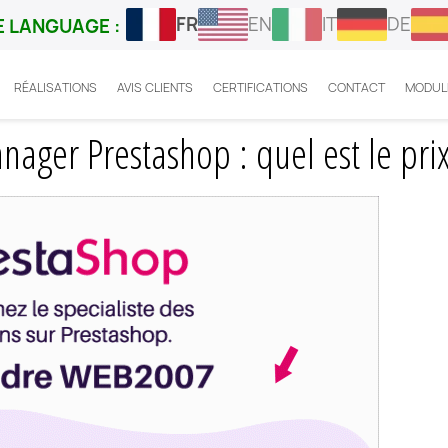
FR
EN
IT
DE
 LANGUAGE :
RÉALISATIONS
AVIS CLIENTS
CERTIFICATIONS
CONTACT
MODUL
les Google tag manager Prestashop : quel est le prix ?
ger Prestashop : quel est le prix