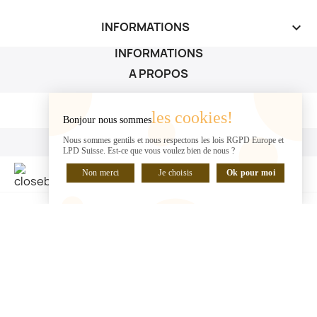
INFORMATIONS
keyboard_arrow_down
INFORMATIONS
A PROPOS
A PROPOS

les cookies!
Bonjour nous sommes
VOTRE COMPTE
Nous sommes gentils et nous respectons les lois RGPD Europe et
LPD Suisse. Est-ce que vous voulez bien de nous ?
VOTRE COMPTE

Non merci
Je choisis
Ok pour moi
DISCUTER EN LIGNE