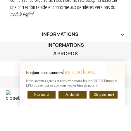
une correction rapide et conforme aux dernières versions du
module PayPal
.
INFORMATIONS
keyboard_arrow_down
INFORMATIONS
A PROPOS
A PROPOS

les cookies!
Bonjour nous sommes
VOTRE COMPTE
Nous sommes gentils et nous respectons les lois RGPD Europe et
LPD Suisse. Est-ce que vous voulez bien de nous ?
VOTRE COMPTE

Non merci
Je choisis
Ok pour moi
DISCUTER EN LIGNE