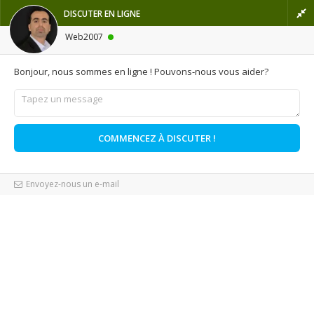

Français
DISCUTER EN LIGNE
shopping_cart

Panier
(0)
Connexion
Web2007
Bonjour, nous sommes en ligne ! Pouvons-nous vous aider?
MENU
Accueil
Prestashop
Fonctionnalité
Envoyez-nous un e-mail
Comment authoriser commande sans paiement dans
Prestashop ?
Comment authoriser
commande sans paiement
dans Prestashop ?