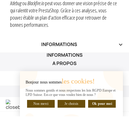
Xdebug
ou
Blackfire.io
peut vous donner une vision précise de ce
qui ralentit votre PrestaShop. Grâce à ces analyses, vous
pouvez établir un plan d’action efficace pour retrouver de
bonnes performances.
INFORMATIONS
keyboard_arrow_down
INFORMATIONS
A PROPOS
A PROPOS

les cookies!
Bonjour nous sommes
VOTRE COMPTE
Nous sommes gentils et nous respectons les lois RGPD Europe et
LPD Suisse. Est-ce que vous voulez bien de nous ?
VOTRE COMPTE

Non merci
Je choisis
Ok pour moi
DISCUTER EN LIGNE