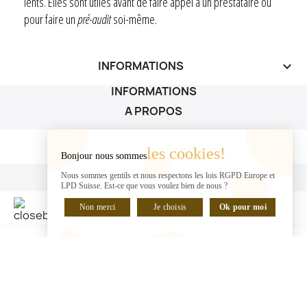
lents. Elles sont utiles avant de faire appel à un prestataire ou
pour faire un
pré-audit
soi-même.
INFORMATIONS
keyboard_arrow_down
INFORMATIONS
A PROPOS
A PROPOS

les cookies!
Bonjour nous sommes
VOTRE COMPTE
Nous sommes gentils et nous respectons les lois RGPD Europe et
LPD Suisse. Est-ce que vous voulez bien de nous ?
VOTRE COMPTE

Non merci
Je choisis
Ok pour moi
DISCUTER EN LIGNE