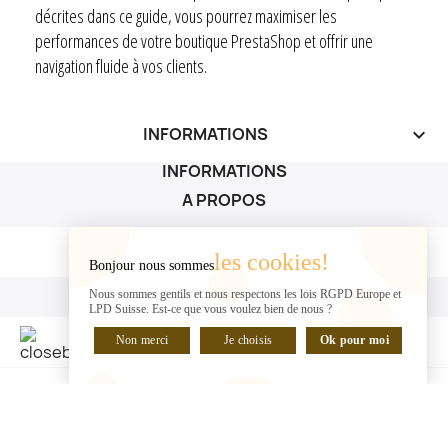
décrites dans ce guide, vous pourrez maximiser les
performances de votre boutique PrestaShop et offrir une
navigation fluide à vos clients.
INFORMATIONS
keyboard_arrow_down
INFORMATIONS
A PROPOS
A PROPOS

les cookies!
Bonjour nous sommes
VOTRE COMPTE
Nous sommes gentils et nous respectons les lois RGPD Europe et
LPD Suisse. Est-ce que vous voulez bien de nous ?
VOTRE COMPTE

Non merci
Je choisis
Ok pour moi
DISCUTER EN LIGNE