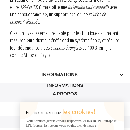
entre
120 € et 200 €
, mais offre une
intégration professionnelle
avec
une banque française, un support local et une
solution de
paiement sécurisée
.
C’est un investissement rentable pour les boutiques souhaitant
rassurer leurs clients, bénéficier d’un système fiable, et réduire
leur dépendance à des
solutions étrangères
ou 100 % en ligne
comme Stripe ou PayPal.
INFORMATIONS
keyboard_arrow_down
INFORMATIONS
A PROPOS
A PROPOS

les cookies!
Bonjour nous sommes
VOTRE COMPTE
Nous sommes gentils et nous respectons les lois RGPD Europe et
LPD Suisse. Est-ce que vous voulez bien de nous ?