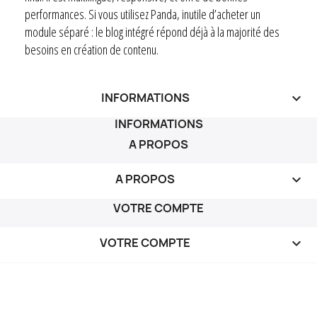
performances. Si vous utilisez Panda, inutile d’acheter un
module séparé : le blog intégré répond déjà à la majorité des
besoins en création de contenu.
INFORMATIONS
keyboard_arrow_down
INFORMATIONS
A PROPOS
A PROPOS

VOTRE COMPTE
VOTRE COMPTE
