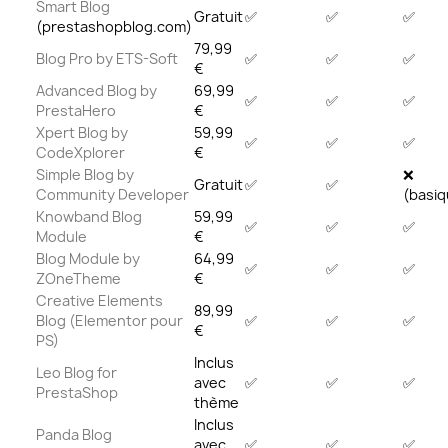
Smart Blog
Gratuit
✅
✅
✅
(prestashopblog.com)
79,99
Blog Pro by ETS-Soft
✅
✅
✅
€
Advanced Blog by
69,99
✅
✅
✅
PrestaHero
€
Xpert Blog by
59,99
✅
✅
✅
CodeXplorer
€
Simple Blog by
❌
Gratuit
✅
✅
Community Developer
(basiq
Knowband Blog
59,99
✅
✅
✅
Module
€
Blog Module by
64,99
✅
✅
✅
ZOneTheme
€
Creative Elements
89,99
Blog (Elementor pour
✅
✅
✅
€
PS)
Inclus
Leo Blog for
avec
✅
✅
✅
PrestaShop
thème
Inclus
Panda Blog
avec
✅
✅
✅