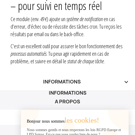
– pour suivi en temps réel
Ce module (env.
49 €
) ajoute un
système de notification
en cas
d’erreur, d’échec ou de réussite des tâches cron. Tu reçois les
résultats par email ou dans le back-office.
C’est un excellent outil pour assurer le bon fonctionnement des
processus automatisés
. Tu peux agir rapidement en cas de
problème, et suivre en détail le
statut de chaque tâche
.
INFORMATIONS
keyboard_arrow_down
INFORMATIONS
A PROPOS
A PROPOS

les cookies!
Bonjour nous sommes
VOTRE COMPTE
Nous sommes gentils et nous respectons les lois RGPD Europe et
LPD Suisse. Est-ce que vous voulez bien de nous ?