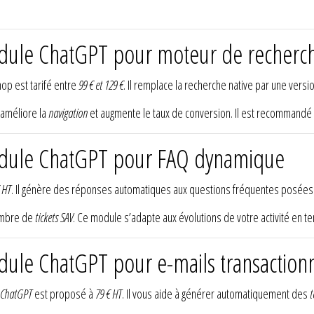
odule ChatGPT pour moteur de recherc
op est tarifé entre
99 € et 129 €
. Il remplace la recherche native par une versi
 améliore la
navigation
et augmente le taux de conversion. Il est recommandé 
module ChatGPT pour FAQ dynamique
 HT
. Il génère des réponses automatiques aux questions fréquentes posées p
nombre de
tickets SAV
. Ce module s’adapte aux évolutions de votre activité en temp
dule ChatGPT pour e-mails transaction
c ChatGPT
est proposé à
79 € HT
. Il vous aide à générer automatiquement des
t