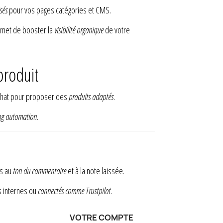
sés
pour vos pages catégories et CMS.
ermet de booster la
visibilité organique
de votre
produit
achat pour proposer des
produits adaptés
.
ng automation
.
es au
ton du commentaire
et à la note laissée.
s internes ou
connectés comme Trustpilot
.
VOTRE COMPTE