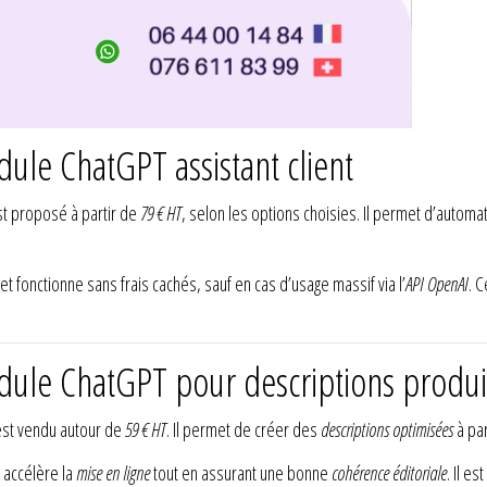
dule ChatGPT assistant client
t proposé à partir de
79 € HT
, selon les options choisies. Il permet d’automa
t fonctionne sans frais cachés, sauf en cas d’usage massif via l’
API OpenAI
. 
odule ChatGPT pour descriptions produi
st vendu autour de
59 € HT
. Il permet de créer des
descriptions optimisées
à par
 accélère la
mise en ligne
tout en assurant une bonne
cohérence éditoriale
. Il e