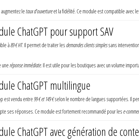
s augmentez le
taux d’ouverture
et la fidélité. Ce module est compatible avec 
odule ChatGPT pour support SAV
ible à
89 € HT
. Il permet de traiter les
demandes clients simples
sans interventio
re une
réponse immédiate
. Il est utile pour les boutiques avec un volume impor
odule ChatGPT multilingue
p est vendu entre
99 € et 149 €
selon le nombre de langues supportées. Il p
pte ses réponses. Ce module est fortement recommandé pour les
e-commer
odule ChatGPT avec génération de cont