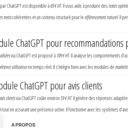
par ChatGPT est disponible à
69 € HT
. Il vous aide à produire des
textes optimi
ses meta
cohérentes et un contenu structuré pour le
référencement naturel
. Il p
module ChatGPT pour recommandations 
lisées
via ChatGPT est proposé à
109 € HT
. Il analyse les comportements d’
érience utilisateur
en temps réel. Il s’intègre bien avec les modules de
marketi
odule ChatGPT pour avis clients
is clients
via ChatGPT coûte environ
59 € HT
. Il génère des réponses adapté
n
tout en assurant une présence active. Il fonctionne avec les systèmes d’avi
A PROPOS