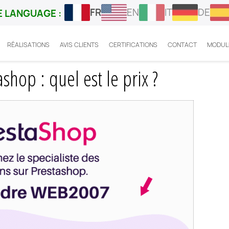
FR
EN
IT
DE
 LANGUAGE :
RÉALISATIONS
AVIS CLIENTS
CERTIFICATIONS
CONTACT
MODUL
le Chat GPT Prestashop : quel est le prix ?
hop : quel est le prix ?