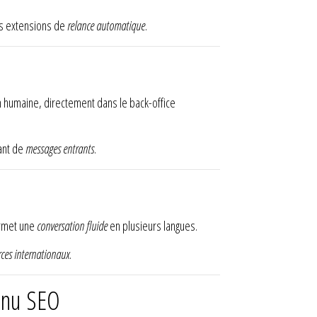
les extensions de
relance automatique
.
n humaine, directement dans le back-office
tant de
messages entrants
.
ermet une
conversation fluide
en plusieurs langues.
ces internationaux
.
enu SEO