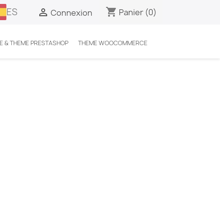
ES
shopping_cart

Panier
(0)
Connexion
E & THEME PRESTASHOP
THEME WOOCOMMERCE