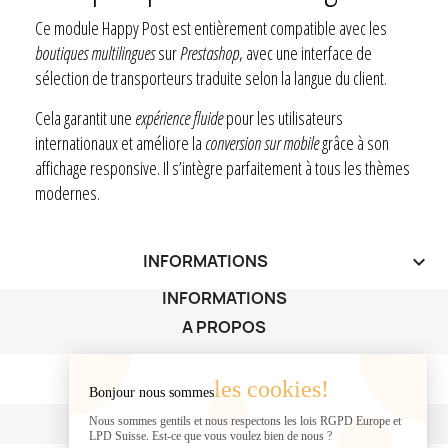
Ce module Happy Post est entièrement compatible avec les
boutiques multilingues
sur
Prestashop
, avec une interface de
sélection de transporteurs traduite selon la langue du client.
Cela garantit une
expérience fluide
pour les utilisateurs
internationaux et améliore la
conversion sur mobile
grâce à son
affichage responsive. Il s’intègre parfaitement à tous les thèmes
modernes.
INFORMATIONS
keyboard_arrow_down
INFORMATIONS
A PROPOS
A PROPOS

les cookies!
Bonjour nous sommes
VOTRE COMPTE
Nous sommes gentils et nous respectons les lois RGPD Europe et
LPD Suisse. Est-ce que vous voulez bien de nous ?