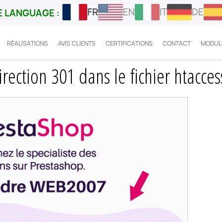
FR
EN
IT
DE
 LANGUAGE :
RÉALISATIONS
AVIS CLIENTS
CERTIFICATIONS
CONTACT
MODUL
omment faire une redirection 301 dans le fichier htaccess
ection 301 dans le fichier htacces