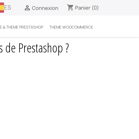
ES
shopping_cart

Panier
(0)
Connexion
E & THEME PRESTASHOP
THEME WOOCOMMERCE
 de Prestashop ?
s de Prestashop ?