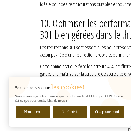
idéale pour des restructurations durables et pour m
10.
Optimiser les performa
301 bien gérées dans le .h
Les redirections 301 sont essentielles pour préserve
accompagnée d’une redirection propre et permanente 
Cette bonne pratique évite les erreurs 404, améliore 
gardez une maîtrise sur la structure de votre site 
les cookies!
Bonjour nous sommes
INFORMATIONS
Web2007
Nous sommes gentils et nous respectons les lois RGPD Europe et LPD Suisse.
Rue de Chantepoulet 10
Est-ce que vous voulez bien de nous ?
(sur RDV UNIQUEMENT)
Non merci
1201 Genève
Je choisis
Ok pour moi
Suisse
Gérant : H. Shaban
P