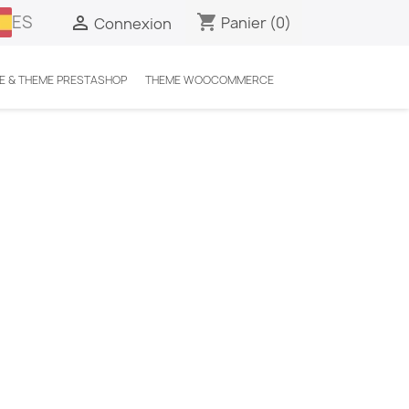
ES
shopping_cart

Panier
(0)
Connexion
E & THEME PRESTASHOP
THEME WOOCOMMERCE