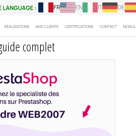
FR
EN
IT
DE
 LANGUAGE :
RÉALISATIONS
AVIS CLIENTS
CERTIFICATIONS
CONTACT
MODUL
opack Prestashop
 guide complet