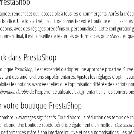
PrestaShop
apide, rendant cet outil accessible à tous les e-commerçants. Après la créat
office. Une fois activé, il suffit de connecter votre boutique en utilisant les 
besoins, avec des réglages prédéfinis ou personnalisés. Cette configuration
loiement final, il est conseillé de tester les performances pour s'assurer qu
Pack dans PrestaShop
 boutique
PrestaShop
, il est essentiel d'adopter une approche proactive. Surve
ssitant des améliorations supplémentaires. Ajustez les réglages d'optimisat
Exploitez les options avancées telles que l'optimisation différée des scripts 
lioration durable
de l'expérience utilisateur, augmentant ainsi les conversions 
r votre boutique PrestaShop
ombreux avantages significatifs. Tout d'abord, la réduction des temps de cha
e rebond. Une boutique rapide bénéficie également d'un meilleur
classement 
s performances grâce à son interface intuitive et ses automatisations. Les p