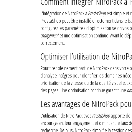
Comment intégrer NitroPack à 
L'intégration de NitroPack à
PrestaShop
est simple et r
PrestaShop peut être installé directement dans le back-
configurez les paramètres d'optimisation selon vos 
chargement
et une optimisation continue. Avant le dép
correctement.
Optimiser l’utilisation de Nitro
Pour tirer pleinement parti de NitroPack dans votre
d'analyse intégrés pour identifier les domaines néce
priorisation de la vitesse ou de la qualité visuelle. 
des pages. Une optimisation continue garantit une
amé
Les avantages de NitroPack pou
L'utilisation de NitroPack avec
PrestaShop
apporte de n
encourageant leur engagement et diminuant le taux d
recherche. De plus, NitroPack simplifie la gestion de