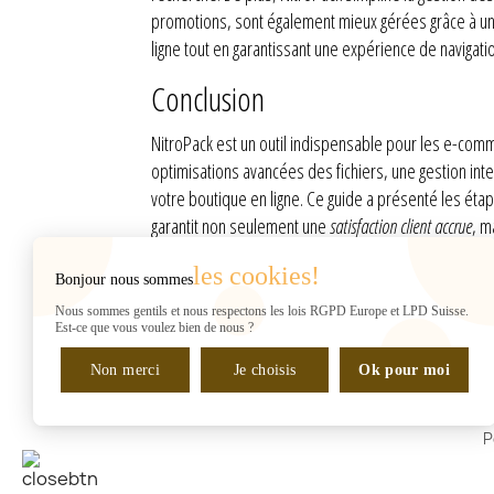
promotions, sont également mieux gérées grâce à un
ligne tout en garantissant une expérience de navigati
Conclusion
NitroPack est un outil indispensable pour les e-comm
optimisations avancées des fichiers, une gestion inte
votre boutique en ligne. Ce guide a présenté les étap
garantit non seulement une
satisfaction client accrue
, m
les cookies!
Bonjour nous sommes
INFORMATIONS
Web2007
Nous sommes gentils et nous respectons les lois RGPD Europe et LPD Suisse.
Rue de Chantepoulet 10
Est-ce que vous voulez bien de nous ?
(sur RDV UNIQUEMENT)
Non merci
1201 Genève
Je choisis
Ok pour moi
Suisse
Gérant : H. Shaban
P