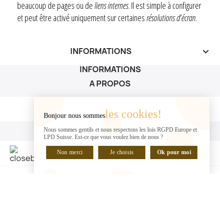
beaucoup de pages ou de
liens internes
. Il est simple à configurer
et peut être activé uniquement sur certaines
résolutions d’écran
.
INFORMATIONS
keyboard_arrow_down
INFORMATIONS
A PROPOS
A PROPOS

les cookies!
Bonjour nous sommes
VOTRE COMPTE
Nous sommes gentils et nous respectons les lois RGPD Europe et
LPD Suisse. Est-ce que vous voulez bien de nous ?
VOTRE COMPTE

Non merci
Je choisis
Ok pour moi
DISCUTER EN LIGNE