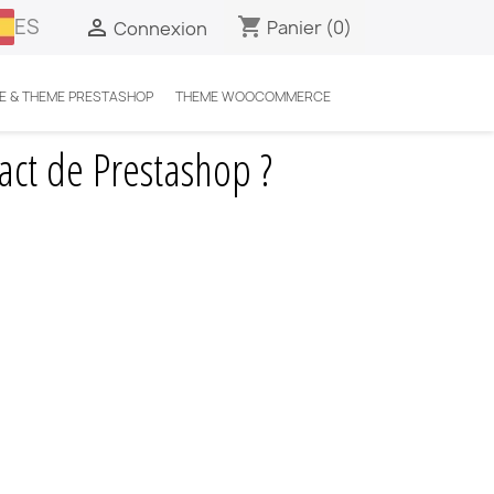
ES
shopping_cart

Panier
(0)
Connexion
E & THEME PRESTASHOP
THEME WOOCOMMERCE
Prestashop ?
ct de Prestashop ?