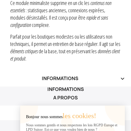
Ce module minimaliste supprime en un clic les
contenus non
essentiels
: statistiques anciennes, connexions expirées,
modules désinstallés. Il est conçu pour être
rapide et sans
configuration
complexe.
Parfait pour les boutiques modestes ou les utilisateurs non
techniques, il permet un entretien de base régulier. Il agit sur les
éléments critiques
de la base, tout en préservant les
données client
et produit
.
INFORMATIONS
keyboard_arrow_down
INFORMATIONS
A PROPOS
A PROPOS

les cookies!
Bonjour nous sommes
VOTRE COMPTE
Nous sommes gentils et nous respectons les lois RGPD Europe et
LPD Suisse. Est-ce que vous voulez bien de nous ?