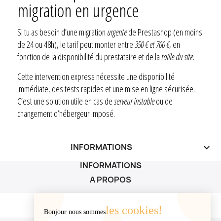
migration en urgence
Si tu as besoin d’une migration
urgente
de Prestashop (en moins
de 24 ou 48h), le tarif peut monter entre
350 € et 700 €
, en
fonction de la disponibilité du prestataire et de la
taille du site
.
Cette intervention express nécessite une disponibilité
immédiate, des tests rapides et une mise en ligne sécurisée.
C’est une solution utile en cas de
serveur instable
ou de
changement d’hébergeur imposé.
INFORMATIONS
keyboard_arrow_down
INFORMATIONS
A PROPOS
A PROPOS

les cookies!
Bonjour nous sommes