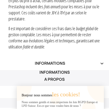
En plus du prix d’achat, certains modules comptables pour
Prestashop incluent des
frais annuels
pour les mises à jour ou le
support. Ces coûts varient de
30 € à 70 €
par an selon le
prestataire.
Il est important de considérer ces frais dans le
budget global
de
gestion comptable. Les mises à jour permettent de rester
conforme aux évolutions légales et techniques, garantissant une
utilisation
fiable et durable
.
INFORMATIONS
keyboard_arrow_down
INFORMATIONS
A PROPOS
A PROPOS

les cookies!
Bonjour nous sommes
VOTRE COMPTE
Nous sommes gentils et nous respectons les lois RGPD Europe et
LPD Suisse. Est-ce que vous voulez bien de nous ?