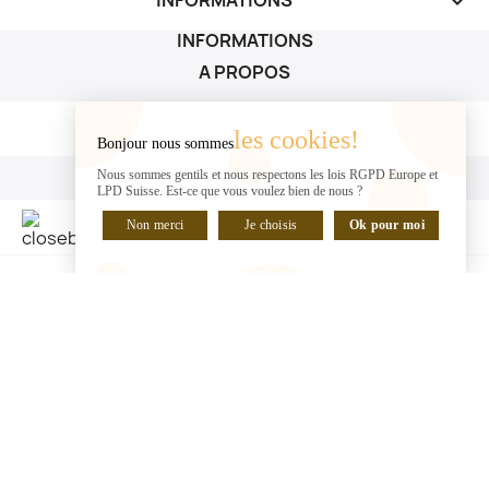
keyboard_arrow_down
INFORMATIONS
A PROPOS
A PROPOS

les cookies!
Bonjour nous sommes
VOTRE COMPTE
Nous sommes gentils et nous respectons les lois RGPD Europe et
LPD Suisse. Est-ce que vous voulez bien de nous ?
VOTRE COMPTE

Non merci
Je choisis
Ok pour moi
DISCUTER EN LIGNE