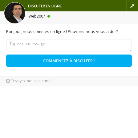

Français
DISCUTER EN LIGNE
shopping_cart

Panier
(0)
Connexion
Web2007
Bonjour, nous sommes en ligne ! Pouvons-nous vous aider?
MENU
Accueil
Prestashop
Integration
Envoyez-nous un e-mail
Module import clients Prestashop : quel est le prix ?
Module import clients
Prestashop : quel est le prix
?