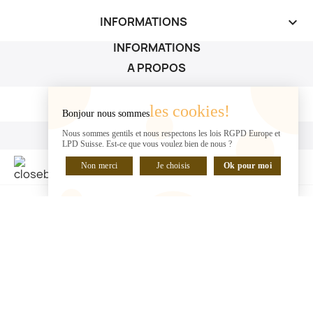
INFORMATIONS
keyboard_arrow_down
INFORMATIONS
A PROPOS
A PROPOS

les cookies!
Bonjour nous sommes
VOTRE COMPTE
Nous sommes gentils et nous respectons les lois RGPD Europe et
LPD Suisse. Est-ce que vous voulez bien de nous ?
VOTRE COMPTE

Non merci
Je choisis
Ok pour moi
DISCUTER EN LIGNE