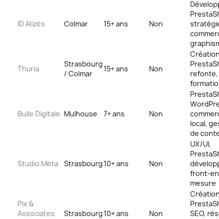
Dévelo
PrestaS
ID Alizés
Colmar
15+ ans
Non
stratégi
commer
graphis
Créatio
Strasbourg
PrestaS
Thuria
15+ ans
Non
/ Colmar
refonte,
formati
PrestaS
WordPre
Bulle Digitale
Mulhouse
7+ ans
Non
commer
local, ge
de cont
UX/UI,
PrestaS
Studio Meta
Strasbourg
10+ ans
Non
dévelop
front-en
mesure
Créatio
Pix &
PrestaS
Associates
Strasbourg
10+ ans
Non
SEO, ré