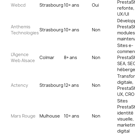
PrestaS
Webcd
Strasbourg
10+ ans
Oui
refonte,
UX/UI
Dévelo
Anthemis
PrestaS
Strasbourg
10+ ans
Non
Technologies
modules
mainten
Sites e-
commer
L’Agence
Colmar
8+ ans
Non
PrestaS
Web Alsace
SEA, SEO
héberg
Transfo
digitale,
Actency
Strasbourg
12+ ans
Non
PrestaS
UX, CRO
Sites
PrestaS
identité
Mars Rouge
Mulhouse
10+ ans
Non
visuelle,
marketi
digital