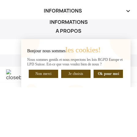
INFORMATIONS
keyboard_arrow_down
INFORMATIONS
A PROPOS
A PROPOS

les cookies!
Bonjour nous sommes
VOTRE COMPTE
Nous sommes gentils et nous respectons les lois RGPD Europe et
LPD Suisse. Est-ce que vous voulez bien de nous ?
VOTRE COMPTE

Non merci
Je choisis
Ok pour moi
DISCUTER EN LIGNE