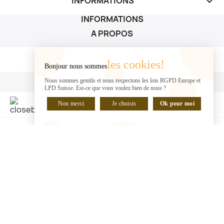
INFORMATIONS
keyboard_arrow_down
INFORMATIONS
A PROPOS
A PROPOS

les cookies!
Bonjour nous sommes
VOTRE COMPTE
Nous sommes gentils et nous respectons les lois RGPD Europe et
LPD Suisse. Est-ce que vous voulez bien de nous ?
VOTRE COMPTE

Non merci
Je choisis
Ok pour moi
DISCUTER EN LIGNE