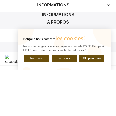
INFORMATIONS
keyboard_arrow_down
INFORMATIONS
A PROPOS
A PROPOS

les cookies!
Bonjour nous sommes
VOTRE COMPTE
Nous sommes gentils et nous respectons les lois RGPD Europe et
LPD Suisse. Est-ce que vous voulez bien de nous ?
VOTRE COMPTE

Non merci
Je choisis
Ok pour moi
DISCUTER EN LIGNE