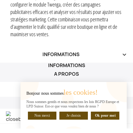
configurer le module Twenga, créer des campagnes
publicitaires efficaces et analyser vos résultats pour ajuster vos
stratégies marketing. Cette combinaison vous permettra
d’augmenter le trafic qualifié sur votre boutique en ligne et de
maximiser vos ventes.
INFORMATIONS
keyboard_arrow_down
INFORMATIONS
A PROPOS
A PROPOS

les cookies!
Bonjour nous sommes
VOTRE COMPTE
Nous sommes gentils et nous respectons les lois RGPD Europe et
LPD Suisse. Est-ce que vous voulez bien de nous ?
VOTRE COMPTE

Non merci
Je choisis
Ok pour moi
DISCUTER EN LIGNE