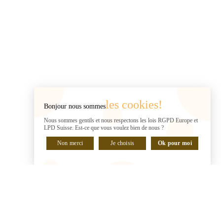
jour. C’est l’idéal pour produits modulables en front.
INFORMATIONS
keyboard_arrow_down
INFORMATIONS
A PROPOS
A PROPOS

les cookies!
Bonjour nous sommes
VOTRE COMPTE
Nous sommes gentils et nous respectons les lois RGPD Europe et
LPD Suisse. Est-ce que vous voulez bien de nous ?
VOTRE COMPTE

Non merci
Je choisis
Ok pour moi