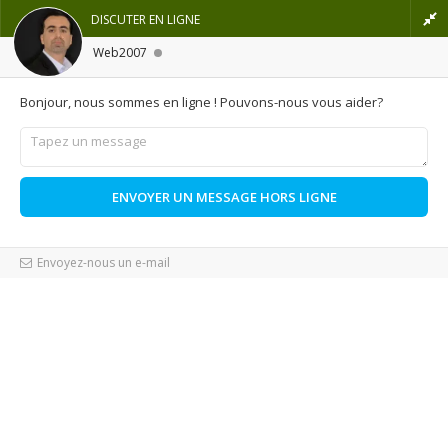

Français
DISCUTER EN LIGNE
shopping_cart

Panier
(0)
Connexion
Web2007
Bonjour, nous sommes en ligne ! Pouvons-nous vous aider?
MENU
Accueil
Prestashop
Fonctionnalité
Envoyez-nous un e-mail
Comment creer un produit compose dans Prestashop
?
Comment creer un produit
compose dans Prestashop ?